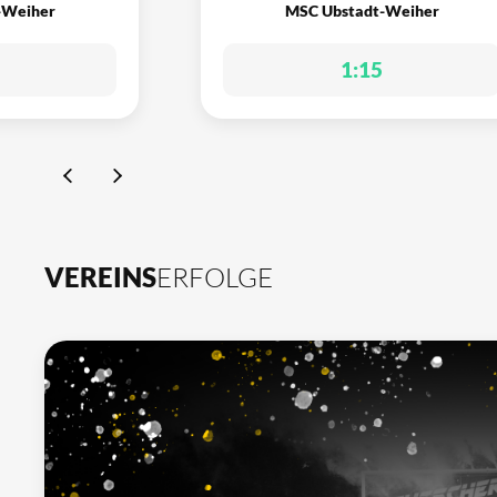
-Weiher
MSC Ubstadt-Weiher
1:15
VEREINS
ERFOLGE