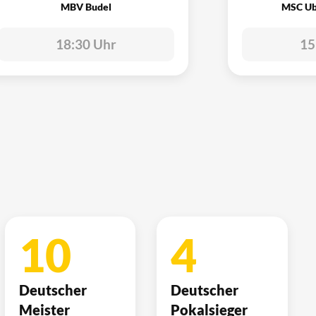
MBV Budel
MSC Ub
18:30 Uhr
15
10
4
Deutscher
Deutscher
Meister
Pokalsieger