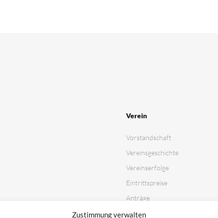
Verein
Vorstandschaft
Vereinsgeschichte
Vereinserfolge
Eintrittspreise
Anträge
Partner & Sponsoren
Zustimmung verwalten