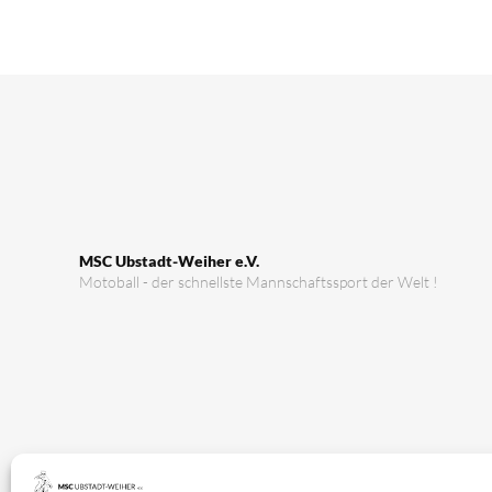
MSC Ubstadt-Weiher e.V.
Motoball - der schnellste Mannschaftssport der Welt !