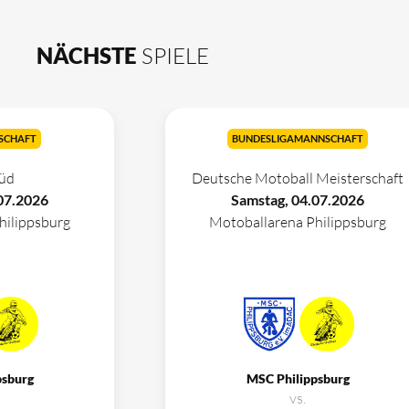
NÄCHSTE
SPIELE
SCHAFT
BUNDESLIGAMANNSCHAFT
üd
Deutsche Motoball Meisterschaft
07.2026
Samstag, 04.07.2026
hilippsburg
Motoballarena Philippsburg
psburg
MSC Philippsburg
vs.