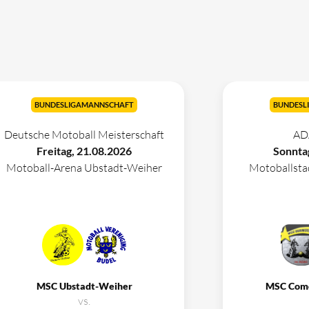
BUNDESLIGAMANNSCHAFT
BUNDESL
Deutsche Motoball Meisterschaft
AD
Freitag, 21.08.2026
Sonnta
Motoball-Arena Ubstadt-Weiher
Motoballst
MSC Ubstadt-Weiher
MSC Com
vs.