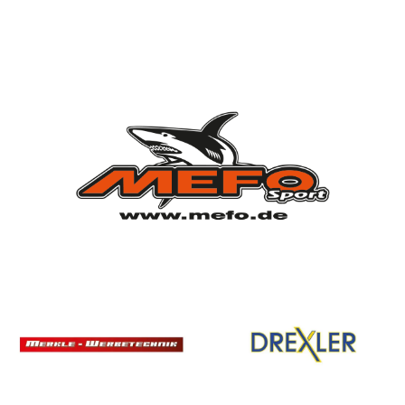
Vorstandschaft
Vereinsgeschichte
Vereinserfolge
Eintrittspreise
Anträge
Partner & Sponsoren
Mannschaften
Bundesligamannschaft
Jugendmannschaft
Spielplan
Rechtliches