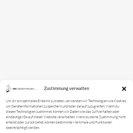
Mannschaften
Bundesligamannschaft
Jugendmannschaft
Spielplan
Rechtliches
Kontakt
Zustimmung verwalten
Impressum
Datenschutz­erklärung
Um dir ein optimales Erlebnis zu bieten, verwenden wir Technologien wie Cookies,
um Geräteinformationen zu speichern und/oder darauf zuzugreifen. Wenn du
Cookie-Richtlinie
diesen Technologien zustimmst, können wir Daten wie das Surfverhalten oder
eindeutige IDs auf dieser Website verarbeiten. Wenn du deine Zustimmung nicht
Login
erteilst oder zurückziehst, können bestimmte Merkmale und Funktionen
beeinträchtigt werden.