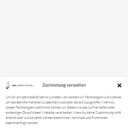
Mannschaften
Bundesligamannschaft
Jugendmannschaft
Spielplan
Rechtliches
Kontakt
Zustimmung verwalten
Impressum
Datenschutz­erklärung
Um dir ein optimales Erlebnis zu bieten, verwenden wir Technologien wie Cookies,
um Geräteinformationen zu speichern und/oder darauf zuzugreifen. Wenn du
Cookie-Richtlinie
diesen Technologien zustimmst, können wir Daten wie das Surfverhalten oder
eindeutige IDs auf dieser Website verarbeiten. Wenn du deine Zustimmung nicht
Login
erteilst oder zurückziehst, können bestimmte Merkmale und Funktionen
beeinträchtigt werden.