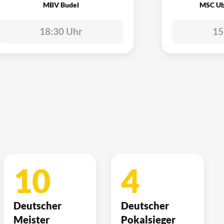
MBV Budel
MSC Ub
18:30 Uhr
15
10
4
Deutscher
Deutscher
Meister
Pokalsieger