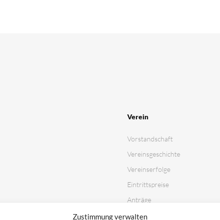
Verein
Vorstandschaft
Vereinsgeschichte
Vereinserfolge
Eintrittspreise
Anträge
Partner & Sponsoren
Zustimmung verwalten