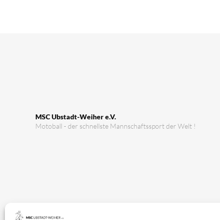
MSC Ubstadt-Weiher e.V.
Motoball - der schnellste Mannschaftssport der Welt !