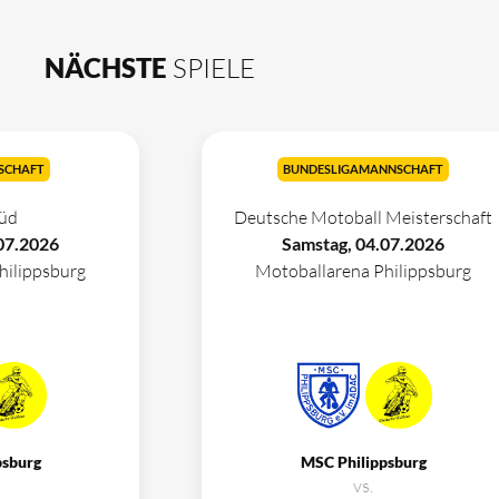
NÄCHSTE
SPIELE
SCHAFT
BUNDESLIGAMANNSCHAFT
üd
Deutsche Motoball Meisterschaft
07.2026
Samstag, 04.07.2026
hilippsburg
Motoballarena Philippsburg
psburg
MSC Philippsburg
vs.