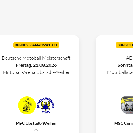
BUNDESLIGAMANNSCHAFT
BUNDESL
Deutsche Motoball Meisterschaft
AD
Freitag, 21.08.2026
Sonnta
Motoball-Arena Ubstadt-Weiher
Motoballst
MSC Ubstadt-Weiher
MSC Com
vs.