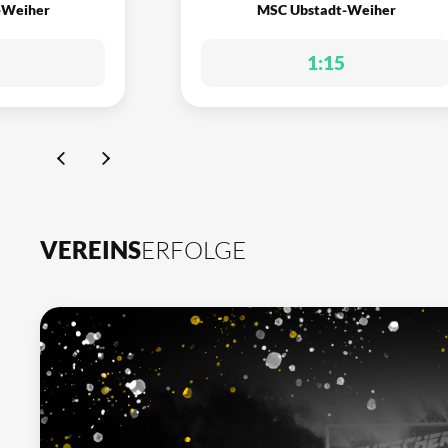
-Weiher
MSC Ubstadt-Weiher
1:15
VEREINS
ERFOLGE