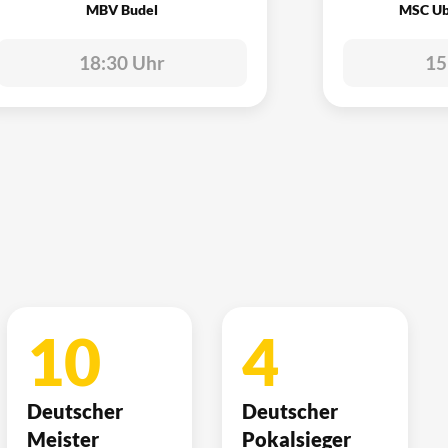
MBV Budel
MSC Ub
18:30 Uhr
15
10
4
Deutscher
Deutscher
Meister
Pokalsieger