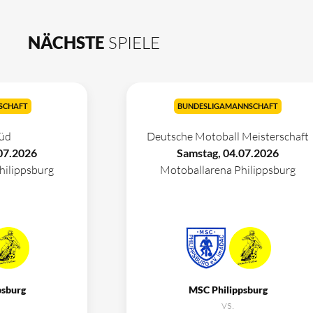
NÄCHSTE
SPIELE
SCHAFT
BUNDESLIGAMANNSCHAFT
üd
Deutsche Motoball Meisterschaft
07.2026
Samstag, 04.07.2026
hilippsburg
Motoballarena Philippsburg
psburg
MSC Philippsburg
vs.