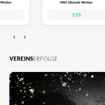
-Weiher
MSC Ubstadt-Weiher
1:15
VEREINS
ERFOLGE