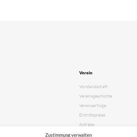
Verein
Vorstandschaft
Vereinsgeschichte
Vereinserfolge
Eintrittspreise
Anträge
Partner & Sponsoren
Zustimmung verwalten