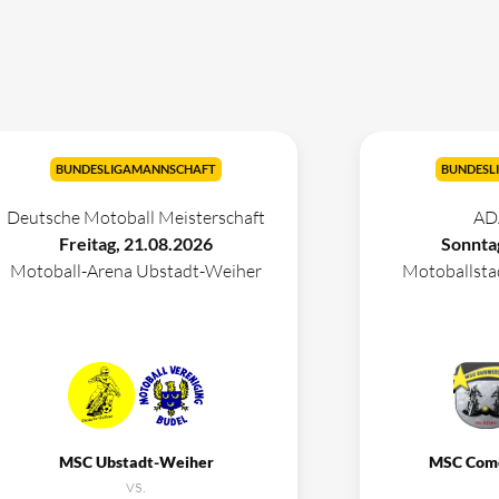
BUNDESLIGAMANNSCHAFT
BUNDESL
Deutsche Motoball Meisterschaft
AD
Freitag, 21.08.2026
Sonnta
Motoball-Arena Ubstadt-Weiher
Motoballst
MSC Ubstadt-Weiher
MSC Com
vs.