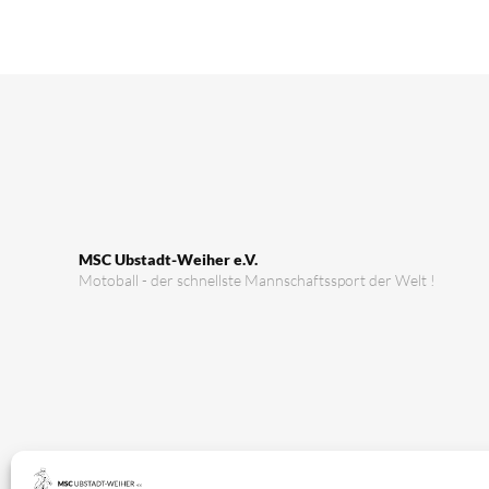
MSC Ubstadt-Weiher e.V.
Motoball - der schnellste Mannschaftssport der Welt !