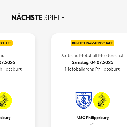
NÄCHSTE
SPIELE
SCHAFT
BUNDESLIGAMANNSCHAFT
üd
Deutsche Motoball Meisterschaft
07.2026
Samstag, 04.07.2026
hilippsburg
Motoballarena Philippsburg
psburg
MSC Philippsburg
vs.