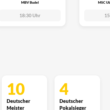
MBV Budel
MSC Ub
18:30 Uhr
15
10
4
Deutscher
Deutscher
Meister
Pokalsieger