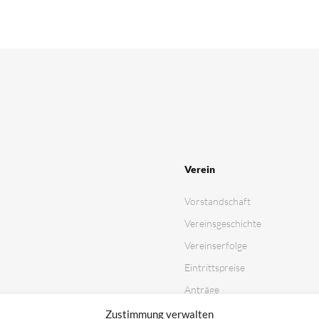
Verein
Vorstandschaft
Vereinsgeschichte
Vereinserfolge
Eintrittspreise
Anträge
Partner & Sponsoren
Zustimmung verwalten