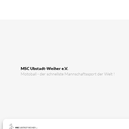
MSC Ubstadt-Weiher e.V.
Motoball - der schnellste Mannschaftssport der Welt !