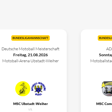
BUNDESLIGAMANNSCHAFT
BUNDESL
Deutsche Motoball Meisterschaft
AD
Freitag, 21.08.2026
Sonnta
Motoball-Arena Ubstadt-Weiher
Motoballst
MSC Ubstadt-Weiher
MSC Com
vs.