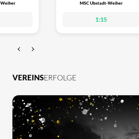
-Weiher
MSC Ubstadt-Weiher
1:15
VEREINS
ERFOLGE