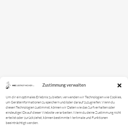
Mannschaften
Bundesligamannschaft
Jugendmannschaft
Spielplan
Rechtliches
Kontakt
Zustimmung verwalten
Impressum
Datenschutz­erklärung
Um dir ein optimales Erlebnis zu bieten, verwenden wir Technologien wie Cookies,
um Geräteinformationen zu speichern und/oder darauf zuzugreifen. Wenn du
Cookie-Richtlinie
diesen Technologien zustimmst, können wir Daten wie das Surfverhalten oder
eindeutige IDs auf dieser Website verarbeiten. Wenn du deine Zustimmung nicht
Login
erteilst oder zurückziehst, können bestimmte Merkmale und Funktionen
beeinträchtigt werden.