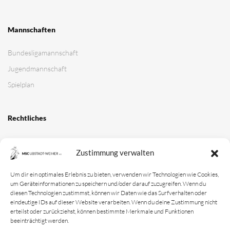
Mannschaften
Bundesligamannschaft
Jugendmannschaft
Spielplan
Rechtliches
Kontakt
Zustimmung verwalten
Impressum
Datenschutz­erklärung
Um dir ein optimales Erlebnis zu bieten, verwenden wir Technologien wie Cookies,
um Geräteinformationen zu speichern und/oder darauf zuzugreifen. Wenn du
Cookie-Richtlinie
diesen Technologien zustimmst, können wir Daten wie das Surfverhalten oder
eindeutige IDs auf dieser Website verarbeiten. Wenn du deine Zustimmung nicht
Login
erteilst oder zurückziehst, können bestimmte Merkmale und Funktionen
beeinträchtigt werden.