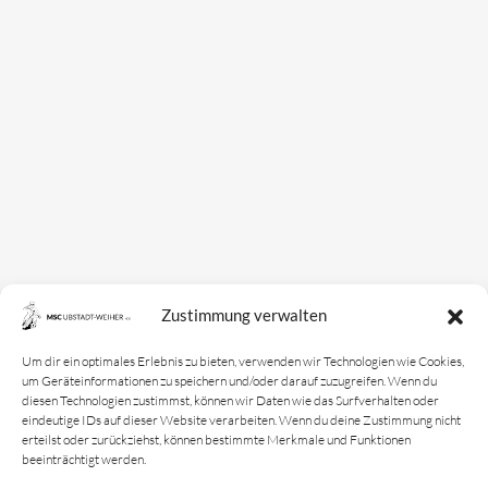
Zustimmung verwalten
Um dir ein optimales Erlebnis zu bieten, verwenden wir Technologien wie Cookies,
um Geräteinformationen zu speichern und/oder darauf zuzugreifen. Wenn du
diesen Technologien zustimmst, können wir Daten wie das Surfverhalten oder
eindeutige IDs auf dieser Website verarbeiten. Wenn du deine Zustimmung nicht
erteilst oder zurückziehst, können bestimmte Merkmale und Funktionen
beeinträchtigt werden.