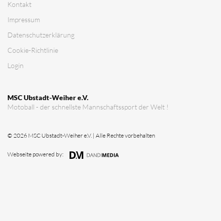
Kontakt
Impressum
Datenschutz­erklärung
Cookie-Richtlinie
Login
MSC Ubstadt-Weiher e.V.
Motoball - der schnellste Mannschaftssport der Welt !
© 2026 MSC Ubstadt-Weiher e.V. | Alle Rechte vorbehalten
Webseite powered by: