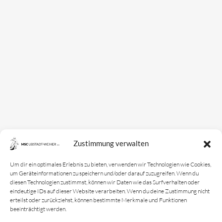
Mannschaften
Bundesligamannschaft
Jugendmannschaft
Spielplan
Rechtliches
Kontakt
Zustimmung verwalten
Impressum
Datenschutz­erklärung
Um dir ein optimales Erlebnis zu bieten, verwenden wir Technologien wie Cookies,
um Geräteinformationen zu speichern und/oder darauf zuzugreifen. Wenn du
Cookie-Richtlinie
diesen Technologien zustimmst, können wir Daten wie das Surfverhalten oder
eindeutige IDs auf dieser Website verarbeiten. Wenn du deine Zustimmung nicht
Login
erteilst oder zurückziehst, können bestimmte Merkmale und Funktionen
beeinträchtigt werden.