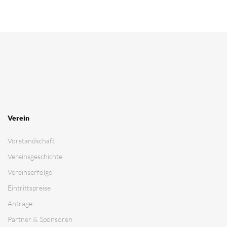
Kontakt
Impressum
Datenschutz­erklärung
Cookie-Richtlinie
Login
MSC Ubstadt-Weiher e.V.
Motoball - der schnellste Mannschaftssport der Welt !
© 2026 MSC Ubstadt-Weiher e.V. | Alle Rechte vorbehalten
Webseite powered by: