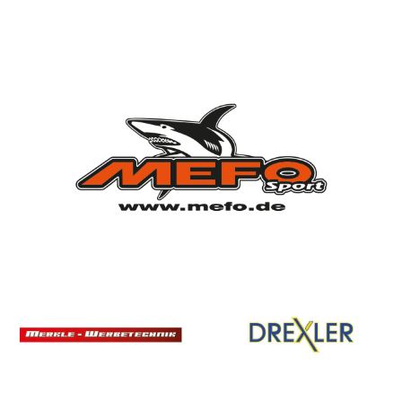
Vorstandschaft
Vereinsgeschichte
Vereinserfolge
Eintrittspreise
Anträge
Partner & Sponsoren
Mannschaften
Bundesligamannschaft
Jugendmannschaft
Spielplan
Rechtliches