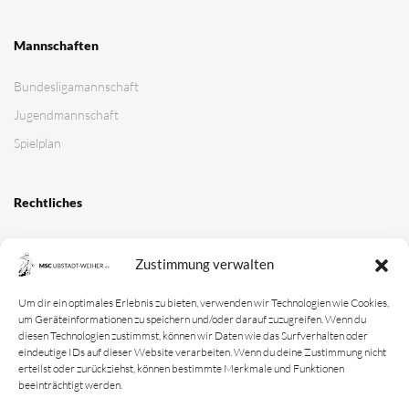
Zustimmung verwalten
Um dir ein optimales Erlebnis zu bieten, verwenden wir Technologien wie Cookies,
um Geräteinformationen zu speichern und/oder darauf zuzugreifen. Wenn du
diesen Technologien zustimmst, können wir Daten wie das Surfverhalten oder
eindeutige IDs auf dieser Website verarbeiten. Wenn du deine Zustimmung nicht
erteilst oder zurückziehst, können bestimmte Merkmale und Funktionen
beeinträchtigt werden.