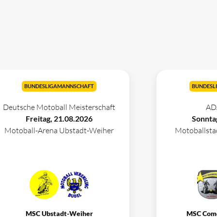
BUNDESLIGAMANNSCHAFT
BUNDESL
Deutsche Motoball Meisterschaft
AD
Freitag, 21.08.2026
Sonnta
Motoball-Arena Ubstadt-Weiher
Motoballst
MSC Ubstadt-Weiher
MSC Com