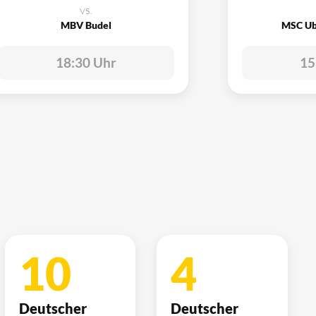
vs.
MBV Budel
MSC Ub
18:30 Uhr
15
10
4
Deutscher
Deutscher