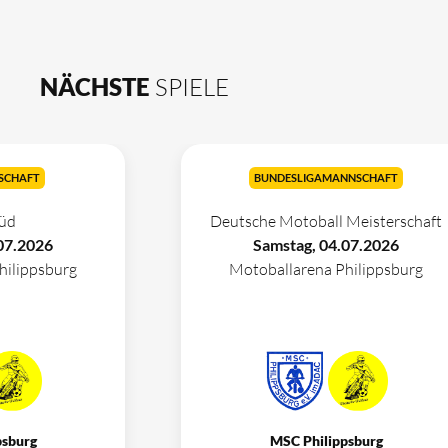
NÄCHSTE
SPIELE
SCHAFT
BUNDESLIGAMANNSCHAFT
üd
Deutsche Motoball Meisterschaft
07.2026
Samstag, 04.07.2026
hilippsburg
Motoballarena Philippsburg
psburg
MSC Philippsburg