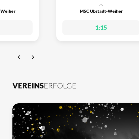
vs.
-Weiher
MSC Ubstadt-Weiher
1:15
VEREINS
ERFOLGE