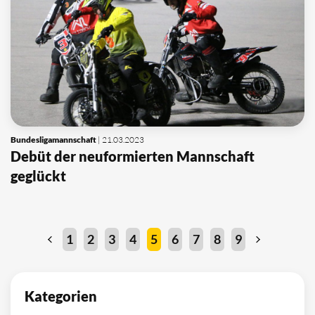
Bundesligamannschaft
| 21.03.2023
Debüt der neuformierten Mannschaft
geglückt
1
2
3
4
5
6
7
8
9
Kategorien