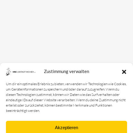
Zustimmung verwalten
Um dir ein optimales Erlebnis zu bieten, verwenden wir Technologien wie Cookies,
um Geräteinformationen zu speichern und/oder darauf zuzugreifen. Wenn du
diesen Technologien zustimmst, können wir Daten wie das Surfverhalten oder
eindeutige IDs auf dieser Website verarbeiten. Wenn du deine Zustimmung nicht
erteilst oder zurückziehst, können bestimmte Merkmale und Funktionen
beeinträchtigt werden.
Akzeptieren