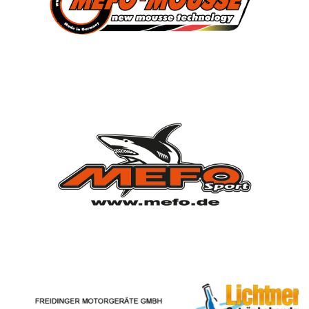
Verein
Vorstandschaft
Vereinsgeschichte
Vereinserfolge
Eintrittspreise
Anträge
Partner & Sponsoren
Mannschaften
Bundesligamannschaft
Jugendmannschaft
Spielplan